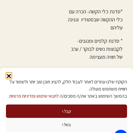
*סדנת כלי הקשה- הכרה עם
כלי ההקשה שבסטודיו ונגינה
עליהם
* סדנת קלפים ומנגנים-
לקבוצות נשים לבוקר / ערב
של חוויה מעצימה
*סדנת מוסיקואוצ'ינג- אימון
אישי בשילוב מוסיקה
הקוקיז שלנו עוזרים לאתר לעבוד חלק, להציג תוכן טוב יותר ולשמור על
חוויית משתמש מעולה.
בהמשך השימוש באתר את/ה מסכים/ה
לתנאי שימוש ומדיניות פרטיות
.
קבל.י
Powered by
Studio Sarit – Digital solutions
בטל.י
הצהרת נגישות
מדיניות פרטיות